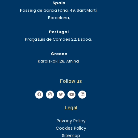
Spain
Passeig de Garcia Fària, 49, Sant Martí,
Barcelona,
Portugal
Praça Luís de Camões 22, Lisboa,
Greece
Karaiskaki 28, Athina
Follow us
F
I
T
Y
L
a
n
w
o
i
c
s
i
u
n
e
t
t
t
k
Legal
b
a
t
u
e
o
g
e
b
d
o
r
r
e
i
k
a
n
Privacy Policy
m
Cookies Policy
Sitemap